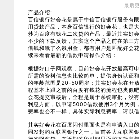
最后更新
产品介绍:
百信银行好会花是属于中信百信银行股份有
用贷款产品，本身百信银行的好会花，也是
炒为百度有钱花二次贷的产品，最近其实好
不少的下款反馈，其实这个产品之前在第三
借钱和饿了么饿用金，都有用户是匹配好会
续来看看最新的借款申请操作介绍：
根据好口子网观察，目前好会花开放最高可申请
所需的资料信息也比较简单，提供身份认证
的年龄范围是20-50周岁；其实好会花在
程基本上跟之前的百度有钱花的流程也类似
会花提交审核后，全程是属于系统审批，没
利息方面，以申请5000借款使用3个月为例
费率也会不一样，具体实际利息费率，请以
其实好会花在百度闪付里面也是有申请入口
同发起的互联网银行之一，目前各大互联网