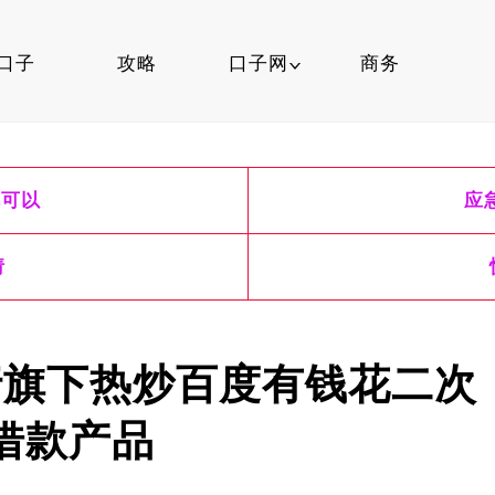
口子
攻略
口子网
商务
口子行情
就可以
应
信用卡
口子知识
请
行旗下热炒百度有钱花二次
借款产品