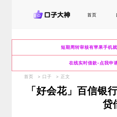
首页
短期周转审核有苹果手机
在线实时借款-点我申
首页
>
口子
> 正文
「好会花」百信银
贷