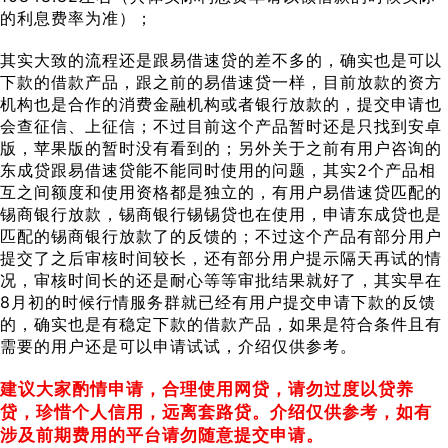
的利息费率为准）；
其实大致的流程还是跟易借速贷的差不多的，确实也是可以
下款的借款产品，跟之前的易借速贷一样，目前放款的资方
机构也是合作的消费金融机构或者银行放款的，提交申请也
会查征信、上征信；不过目前这个产品暂时还是只找到安卓
版，苹果版的暂时没有看到的；另外关于之前有用户咨询的
东成贷跟易借速贷能不能同时使用的问题，其实2个产品相
互之间额度和使用资格都是独立的，有用户易借速贷匹配的
锡商银行放款，锡商银行锡锡贷也在使用，申请东成贷也是
匹配的锡商银行放款了的反馈的；不过这个产品有部分用户
提交了之后审核时间较长，还有部分用户提示隔天再试的情
况，审核时间长的还是耐心等等审批结果就好了，其实早在
8月初的时候行情服务群就已经有用户提交申请下款的反馈
的，确实也是有稳定下款的借款产品，如果是符合条件且有
需要的用户还是可以申请试试，介绍仅供参考。
建议大家酌情申请，合理使用网贷，请勿过度以贷养
贷，珍惜个人信用，远离套路贷。介绍仅供参考，如有
涉及前期费用的平台请勿随意提交申请。