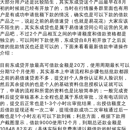
大部分用户还是比较陌生，其实东成贷这个产品最早在8月
初的时候就已经有开放了的，当时在行情服务群里面也有用
户是有成功申请批额下款的情况，确实也是可以下款的借款
产品之一，说起之前的易借速贷（也就是易花花）大家应该
不陌生的，其实东成贷也是属于易借速贷同公司运营的兄弟
产品吧，不过2个产品相互之间的申请额度和借款资格都是
独立的，可以同时下款使用，东成贷自8月初开放了之后反
馈的批款情况也还是可以的，下面来看看最新借款申请操作
介绍：
目前东成贷开放最高可借款金额是20万，使用周期最长可以
分期12个月使用，其实基本上申请流程和步骤包括批款都跟
之前的易借速贷差不多，提交好个人身份认证和人脸识别，
然后其余提供的也是个人的基础资料信息授权认证就可以
了，申请的流程和所需的资料也是比较简单的；一般完成资
料后提交审核基本上全程也是属于系统审批，没有电话回访
的，提交后正常也是1-3个小时出审批结果，出授信额度之
后借款提现还有一次二审，提现借款成功二次审核通过后一
般也是1个小时左右可以下款到账；利息方面，根据下款用
户截图显示，借款9000使用12个月，到期总还款金额是
10848.82左右（具体实际利息费率请以额借款的时候实际