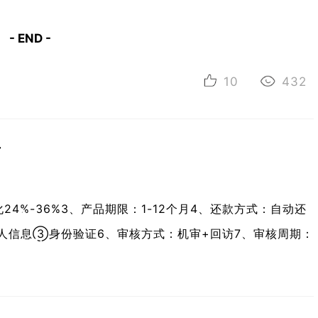
解析
口
- END -
子,
合理
10
432
规划
财
万
务，
珍惜
化24%-36%3、产品期限：1-12个月4、还款方式：自动还
个人
人信息③身份验证6、审核方式：机审+回访7、审核周期：
信用