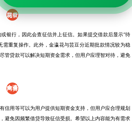
金瀛
网贷
花申
小额
请流
或银行，因此会查征信并上征信。如果提交借款后显示“待
度好
程及
无需重复操作。此外，金瀛花与芸豆分近期批款情况较为稳
批的
注意
尽管贷款可以解决短期资金需求，但用户应理智对待，避免
口
事项
子,
金瀛
网贷
花征
小额
有信用等可以为用户提供短期资金支持，但用户应合理规划
信及
度好
，避免因频繁借贷导致征信受损。希望以上内容能为有需求
放款
批的