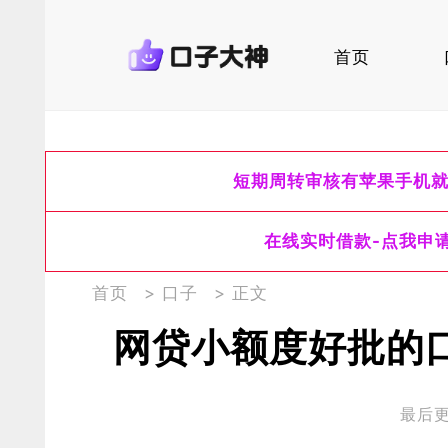
首页
短期周转审核有苹果手机
在线实时借款-点我申
首页
>
口子
> 正文
网贷小额度好批的
最后更新