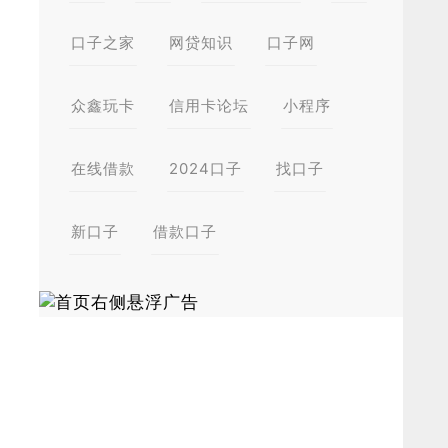
口子之家
网贷知识
口子网
众鑫玩卡
信用卡论坛
小程序
在线借款
2024口子
找口子
新口子
借款口子