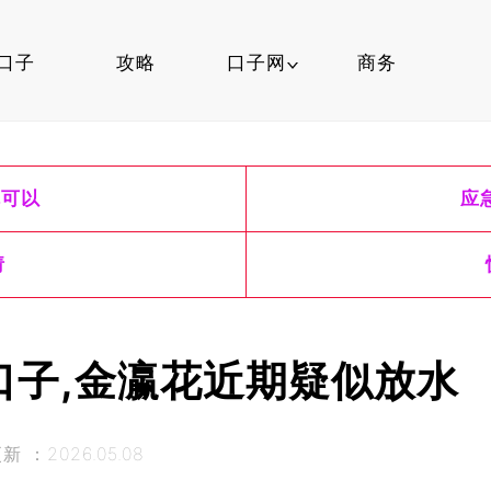
口子
攻略
口子网
商务
口子行情
就可以
应
信用卡
口子知识
请
口子,金瀛花近期疑似放水
 ：2026.05.08