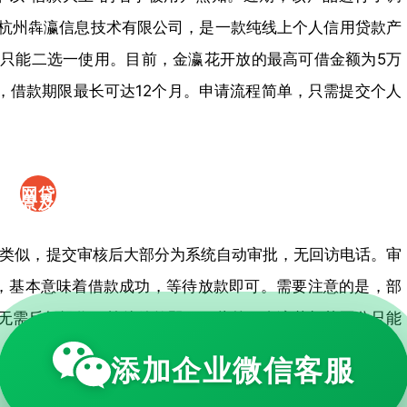
批的
于杭州犇瀛信息技术有限公司，是一款纯线上个人信用贷款产
口
者只能二选一使用。目前，金瀛花开放的最高可借金额为5万
之间，借款期限最长可达12个月。申请流程简单，只需提交个人
子,
金瀛
花背
网贷
景及
小额
特点
类似，提交审核后大部分为系统自动审批，无回访电话。审
度好
户”，基本意味着借款成功，等待放款即可。需要注意的是，部
批的
时无需反复操作，等待放款即可。此外，金瀛花与芸豆分只能
口
，金瀛花都比较友好，适合征信大数据不黑、无当前逾期的
添加企业微信客服
子,